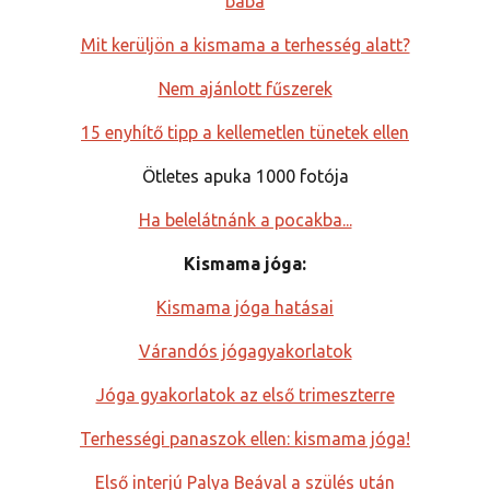
baba
Mit kerüljön a kismama a terhesség alatt?
Nem ajánlott fűszerek
15 enyhítő tipp a kellemetlen tünetek ellen
Ötletes apuka 1000 fotója
Ha belelátnánk a pocakba...
Kismama jóga:
Kismama jóga hatásai
Várandós jógagyakorlatok
Jóga gyakorlatok az első trimeszterre
Terhességi panaszok ellen: kismama jóga!
Első interjú Palya Beával a szülés után