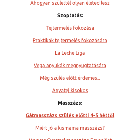
Ahogyan születtél olyan életed lesz
Szoptatás:
Tejtermelés fokozása
Praktikák tejtermelés fokozására
La Leche Liga
Vega anyukák megnyugtatására
Még szülés előtt érdemes...
Anyatej kisokos
Masszázs:
Gátmasszázs szülés előtti 4-5 héttől
Miért jó a kismama masszázs?