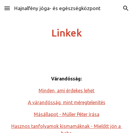
Hajnalfény jóga- és egészségközpont
Skip to main content
Skip to navigation
Linkek
Várandósság:
Minden, ami érdekes lehet
A várandósság, mint méregtelenítés
Másállapot - Müller Péter írása
Hasznos tanfolyamok kismamáknak - Mielőtt jön a 