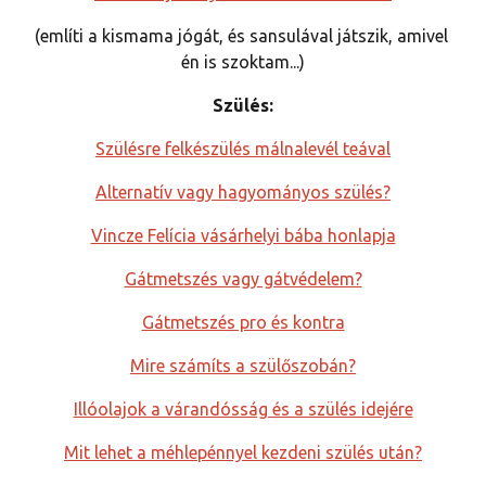
(említi a kismama jógát, és sansulával játszik, amivel 
én is szoktam...)
Szülés:
Szülésre felkészülés málnalevél teával
Alternatív vagy hagyományos szülés?
Vincze Felícia vásárhelyi bába honlapja
Gátmetszés vagy gátvédelem?
Gátmetszés pro és kontra
Mire számíts a szülőszobán?
Illóolajok a várandósság és a szülés idejére
Mit lehet a méhlepénnyel kezdeni szülés után?