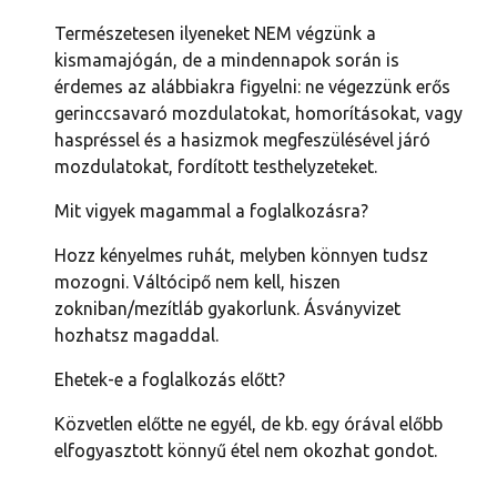
Természetesen ilyeneket NEM végzünk a 
kismamajógán, de a mindennapok során is 
érdemes az alábbiakra figyelni: ne végezzünk erős 
gerinccsavaró mozdulatokat, homorításokat, vagy 
haspréssel és a hasizmok megfeszülésével járó 
mozdulatokat, fordított testhelyzeteket.
Mit vigyek magammal a foglalkozásra?
Hozz kényelmes ruhát, melyben könnyen tudsz 
mozogni. Váltócipő nem kell, hiszen 
zokniban/mezítláb gyakorlunk. Ásványvizet 
hozhatsz magaddal.
Ehetek-e a foglalkozás előtt?
Közvetlen előtte ne egyél, de kb. egy órával előbb 
elfogyasztott könnyű étel nem okozhat gondot.