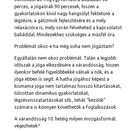
perces, a jógaórák 90 percesek, hiszen a 
gyakorlatokon kívül nagy hangsúlyt fektetünk a 
légzésre, a gátizmok fejlesztésére és a mély 
relaxációra is, mely során felveheted a kapcsolatot 
babáddal. Mindezekhez szükséges a másfél óra.
Problémát okoz-e ha még soha nem jógáztam?
Egyáltalán nem okoz problémát. Talán a legjobb 
időszak a jóga elkezdésére a várandósság, hiszen 
ilyenkor befelé figyelőbbekké válnak a nők, és a 
jóga ebben is segít. A hatha jógához képest a 
kismama jóga nem tartalmaz hosszú kitartásokat, 
túlzottan dinamikus gyakorlatokat, 
légzésvisszatartásokat stb., tehát “kezdők” 
számára is könnyen követhetők a foglalkozások.
A várandósság 10. hetéig milyen mozgásformát 
végezhetek?