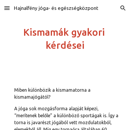
Hajnalfény jóga- és egészségközpont
Skip to main content
Skip to navigation
Kismamák gyakori 
kérdései
Miben különbözik a kismamatorna a 
kismamajógától?
A jóga sok mozgásforma alapját képezi, 
“merítenek belőle” a különböző sportágak is. Így a 
torna is javarészt jógából vett mozdulatokból, 
elemekből áll. Míg egy tornaóra általában 60 