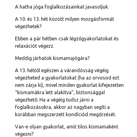
A hatha jóga foglalkozásainkat javasoljuk.
A 10. és 13. hét között milyen mozgásformát 
végezhetek?
Ebben a pár hétben csak légzőgyakorlatokat és 
relaxációt végezz.
Meddig járhatok kismamajógára?
A 13. héttől egészen a várandósság végéig 
végezheted a gyakorlatokat (ha az orvosod ezt 
nem zárja ki), mivel minden gyakorlat kifejezetten 
“kismamákra lett alakítva”, biztonsággal 
végezhető. Ha a végéig tudsz járni a 
foglalkozásokra, akkor az nagyban segíti a 
korábban megszerzett kondíciód megőrzését.
Van-e olyan gyakorlat, amit tilos kismamaként 
végezni?